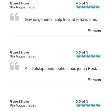
Guest from
4.5 of 5
8th August, 2026
Gav os generös hjälp trots at vi havde misförstået ankomstdato. Stort tak for det
more
Guest from
5.0 of 5
8th August, 2026
Altid afslappende ophold hos jer på Postgården. Jeres unikke hotel, med værelser/ lejligheder der altid byder på nye oplevelser og forundring. Jeres nærvær gør ophold til noget meget personligt og specielt, som ikke fåes andre steder - i har altid tid til jeres kunder, hvilket vi sætter pris på og kommer tilbage når vi skal slappe og lade op - tak for det. Bettina og Allan
more
Guest from
5.0 of 5
8th August, 2026