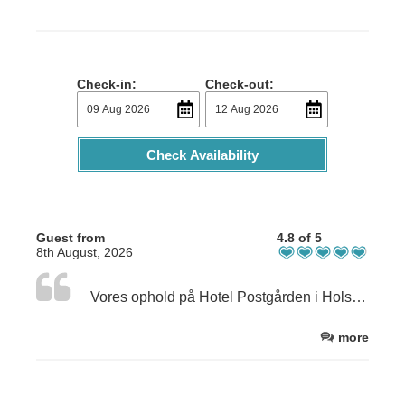
Check-in:
Check-out:
Check Availability
Guest from
4.8 of 5
8th August, 2026
Vores ophold på Hotel Postgården i Holsted blev en på alle måder positiv oplevelse. Meget sød og imødekommende modtagelse fra både værtinde og personale. Lækker og veltillavet aftensmad og en indbydende morgen buffet. Vores lejlighed var hyggeligt indrettet med det afrikanske tema, lidt udfordrende med trapper, når man ikke er så godt gående, men ikke noget vi ikke kunne overkomme. Vi kommer gerne på besøg igen en anden gang.🙂 Venlig hilsen fra Dorte og John
more