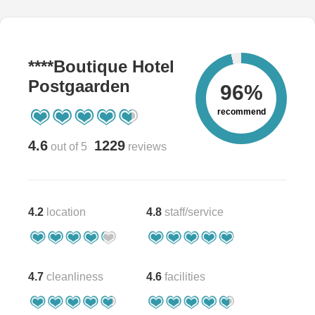
****Boutique Hotel
Postgaarden
96%
recommend
4.6
1229
out of 5
reviews
4.2
location
4.8
staff/service
4.7
cleanliness
4.6
facilities