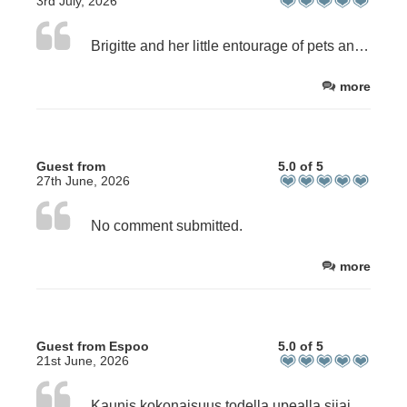
3rd July, 2026
Brigitte and her little entourage of pets and staff, run a superb b&b. Comfortable, stylish with delicious breakfast and great pool and terrace all create the perfect holiday environment. Thank you again!
more
Guest from
5.0 of 5
27th June, 2026
No comment submitted.
more
Guest from Espoo
5.0 of 5
21st June, 2026
Kaunis kokonaisuus todella upealla sijainnilla vain lyhyen kävelymatkan päässä upeista Atlanttin rannoista. Todella ystävällinen omistaja ja ihania kotieläimiä (kissoja ja koira) ilahduttamassa oleskeluamme. Myös uima-allas oli virkistävä lisä kauniissa kokonaisuudessa. Mielelläni suosittelen tätä kokonaisuutta.