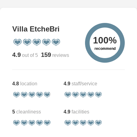
Villa EtcheBri
100%
recommend
4.9
159
out of 5
reviews
4.8
location
4.9
staff/service
5
cleanliness
4.9
facilities