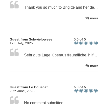
Thank you so much to Brigitte and her delightful staff for a wonderful stay at Villa Etchebri. Brigitte is extremely warm and welcoming. Our rooms were well sized and tastefully decorated, with personal touches which created a welcome contrast to bland hotel accommodation. Breakfast was delicious and plentiful. The pool and surrounding area were also great. It’s a very peaceful spot, and felt like a real find. Wouldn’t hesitate to recommend, and would love to return.
more
Guest from Schwielowsee
5.0 of 5
12th July, 2025
Sehr gute Lage, überaus freundliche, hilfsbereite und liebevolle Betreuung! Jederzeit wieder!!!
more
Guest from Le Bouscat
5.0 of 5
26th June, 2025
No comment submitted.