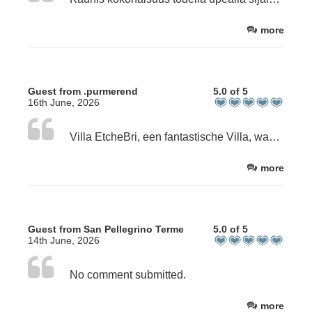
more
Guest from .purmerend
5.0 of 5
16th June, 2026
Villa EtcheBri, een fantastische Villa, waar het je aan niets ontbreekt. Locatie perfect om strand of steden te bezoeken. Maar vooral Brigitte, Pierrette en personeel, doen alles om je verblijf zo aangenaam mogelijk te maken… “aanrader”
more
Guest from San Pellegrino Terme
5.0 of 5
14th June, 2026
No comment submitted.
more