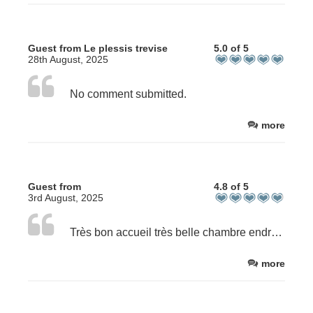
Guest from Le plessis trevise
5.0 of 5
28th August, 2025
No comment submitted.
more
Guest from
4.8 of 5
3rd August, 2025
Très bon accueil très belle chambre endroit calme et reposant dans un petit jardin bien arboré avec sa piscine. océan à côté avec de sympathiques restaurants. Très bon endroit. Laura Philippe séjour juillet 2025
more