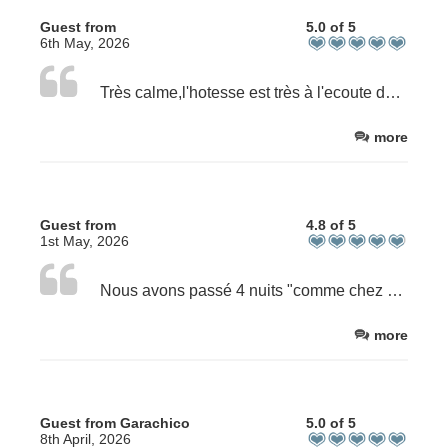
Guest from
5.0 of 5
6th May, 2026
Très calme,l'hotesse est très à l'ecoute de nos demandes.
more
Guest from
4.8 of 5
1st May, 2026
Nous avons passé 4 nuits "comme chez nous", sur une excellente literie, dans un environnement idyllique. La Villa Etchebri est proche de tout, plage, forêt, commerces, tout en étant au calme. Merci pour votre accueil et vos conseils avisés. Nous reviendrons !
more
Guest from Garachico
5.0 of 5
8th April, 2026