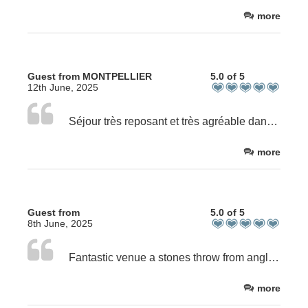
more
Guest from MONTPELLIER
5.0 of 5
12th June, 2025
Séjour très reposant et très agréable dans cette maison d'hôte remarquablement située entre forêt et océan. Un accueil très chaleureux: à la fois discret et avenant.
more
Guest from
5.0 of 5
8th June, 2025
Fantastic venue a stones throw from anglet beach and a lovely little 9-hole golf course. Very accomodating owner who went above and beyond to ensure we could stay on the desired dates despite some delays and complications to our arrival. We are very grateful for that. Incredibly friendly and charming service from a lovely couple and professional staff. I would recommend and would love to return. The venue is rather stunning, too. Lovely, well kitted out and spotless villa. All mod cons, great breakfast, amazing showers, perfectly comfortable beds... A great stay.
more