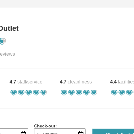
Outlet
eviews
4.7
staff/service
4.7
cleanliness
4.4
facilitie
Check-out: