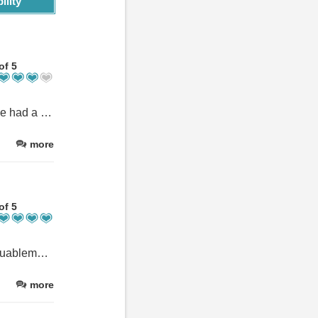
ility
of 5
the beds could use an upgrade, they were very hard but over all we had a good stay. Thank u
more
of 5
Nous avons été charmés par ce motel. Les chambres sont remarquablement propres avec de belles touches d'attention : coupes de vin, verres à boire, cafetière, four à micro-ondes, frigo, télévision, mouchoirs dans la salle de bain et près du lit, oreillers supplémentaires, couverture supplémentaire. L'accueil du personnel est chaleureux et la propriétaire est vraiment gentille. Je recommande cet endroit pour profiter du centre-ville de Magog, tout est près et peut se faire à pieds.
more