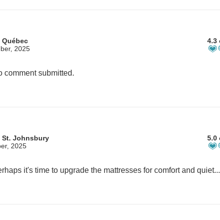
m Québec
4.3 
ber, 2025
 comment submitted.
 St. Johnsbury
5.0 
er, 2025
rhaps it's time to upgrade the mattresses for comfort and quiet...