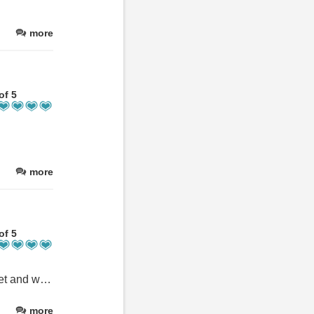
more
of 5
more
of 5
We had a qualitative sleep in a wonderful bed. The place was quiet and we did not have any problem to get our keys.
more