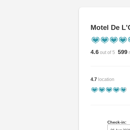
Motel De L'
4.6
599
out of 5
r
4.7
location
Check-in: