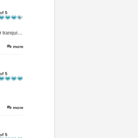
of 5
Très bon rapport qualité/prix. Je recommande sans hésité. Secteur tranquille et bien situé.
more
of 5
more
of 5