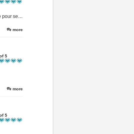
Môtel bien situé dans Magog. Pas besoin de prendre son véhicule pour se déplacer.
more
of 5
more
of 5