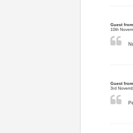
Guest fro
10th Novem
No
Guest from
3rd Novemb
Pe