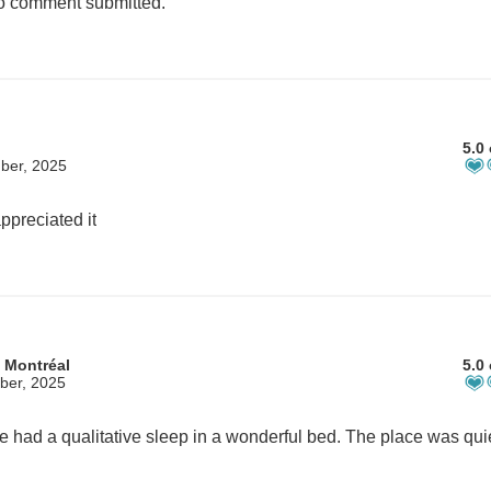
 comment submitted.
5.0 
ber, 2025
appreciated it
 Montréal
5.0 
ber, 2025