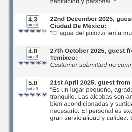
habitación y personal. "
22nd December 2025, gues
4.3
Ciudad De México:
out of 5
"El agua del jacuzzi tenía mu
27th October 2025, guest f
4.8
Temixco:
out of 5
Customer submitted no com
21st April 2025, guest fro
5.0
"Es un lugar pequeño, agrad
out of 5
tranquilo. Las alcobas son a
bien acondicionadas y surtid
necesario. El personal es ex
gran servicialidad y calidez. E