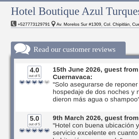
Hotel Boutique Azul Turque
+527773129791
Av. Morelos Sur #1309, Col. Chipitlán, C
Read our customer reviews
15th June 2026, guest from
4.0
Cuernavaca:
out of 5
"Solo asegurarse de reponer
hospedaje de dos noches y 
dieron más agua o shampoo
9th March 2026, guest fro
5.0
"Hotel con buena ubicación 
out of 5
servicio excelente en cuanto 